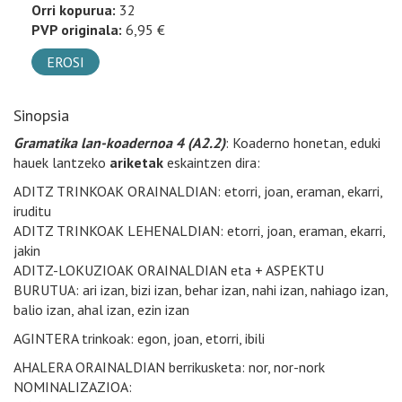
Orri kopurua:
32
PVP originala:
6,95 €
EROSI
Sinopsia
Gramatika lan-koadernoa 4 (A2.2)
: Koaderno honetan, eduki
hauek lantzeko
ariketak
eskaintzen dira:
ADITZ TRINKOAK ORAINALDIAN: etorri, joan, eraman, ekarri,
iruditu
ADITZ TRINKOAK LEHENALDIAN: etorri, joan, eraman, ekarri,
jakin
ADITZ-LOKUZIOAK ORAINALDIAN eta + ASPEKTU
BURUTUA: ari izan, bizi izan, behar izan, nahi izan, nahiago izan,
balio izan, ahal izan, ezin izan
AGINTERA trinkoak: egon, joan, etorri, ibili
AHALERA ORAINALDIAN berrikusketa: nor, nor-nork
NOMINALIZAZIOA: