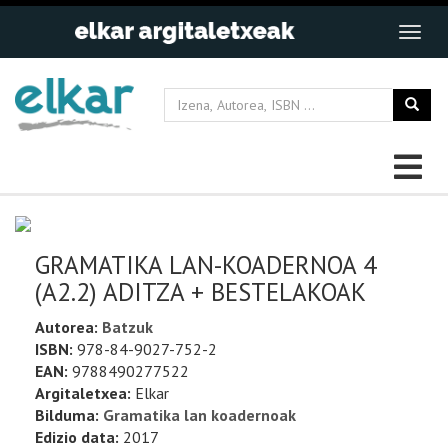
GRAMATIKA LAN-KOADERNOA 4
(A2.2) ADITZA + BESTELAKOAK
Autorea:
Batzuk
ISBN:
978-84-9027-752-2
EAN:
9788490277522
Argitaletxea:
Elkar
Bilduma:
Gramatika lan koadernoak
Edizio data:
2017