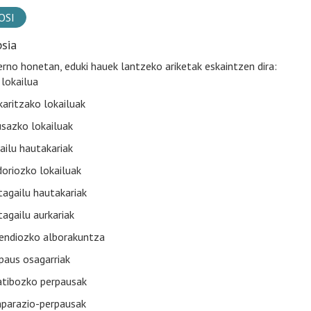
OSI
psia
rno honetan, eduki hauek lantzeko ariketak eskaintzen dira:
 lokailua
karitzako lokailuak
sazko lokailuak
ailu hautakariak
oriozko lokailuak
tagailu hautakariak
tagailu aurkariak
ndiozko alborakuntza
paus osagarriak
atibozko perpausak
parazio-perpausak