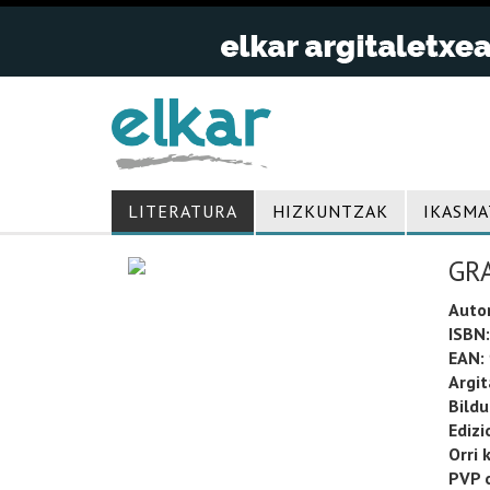
LITERATURA
HIZKUNTZAK
IKASMA
GR
Auto
ISBN:
EAN:
Argit
Bild
Edizi
Orri 
PVP o