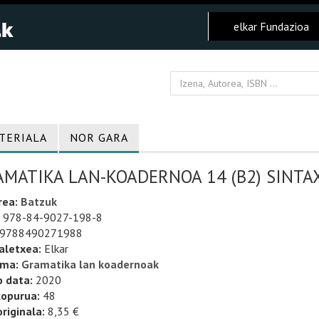
elkar Fundazioa
TERIALA
NOR GARA
AMATIKA LAN-KOADERNOA 14 (B2) SINTA
rea:
Batzuk
978-84-9027-198-8
9788490271988
aletxea:
Elkar
uma:
Gramatika lan koadernoak
o data:
2020
kopurua:
48
riginala:
8,35 €