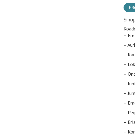
ER
Sino
Koade
– Ere
– Aur
– Kau
– Lok
– Ond
– Jun
– Jun
– Eme
– Per
– Erl
– Kon