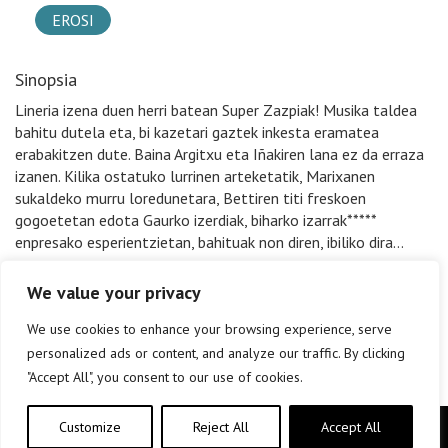
EROSI
Sinopsia
Lineria izena duen herri batean Super Zazpiak! Musika taldea
bahitu dutela eta, bi kazetari gaztek inkesta eramatea
erabakitzen dute. Baina Argitxu eta Iñakiren lana ez da erraza
izanen. Kilika ostatuko lurrinen arteketatik, Marixanen
sukaldeko murru loredunetara, Bettiren titi freskoen
gogoetetan edota Gaurko izerdiak, biharko izarrak*****
enpresako esperientzietan, bahituak non diren, ibiliko dira…
We value your privacy
We use cookies to enhance your browsing experience, serve
personalized ads or content, and analyze our traffic. By clicking
"Accept All", you consent to our use of cookies.
Customize
Reject All
Accept All
Copyright © elkar Argitaletxeak 2019