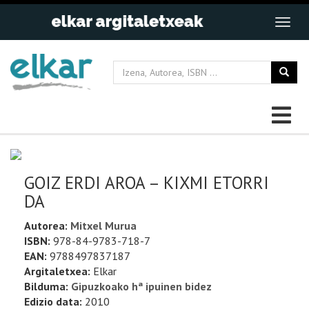
GOIZ ERDI AROA – KIXMI ETORRI
DA
Autorea:
Mitxel Murua
ISBN:
978-84-9783-718-7
EAN:
9788497837187
Argitaletxea:
Elkar
Bilduma:
Gipuzkoako hª ipuinen bidez
Edizio data:
2010