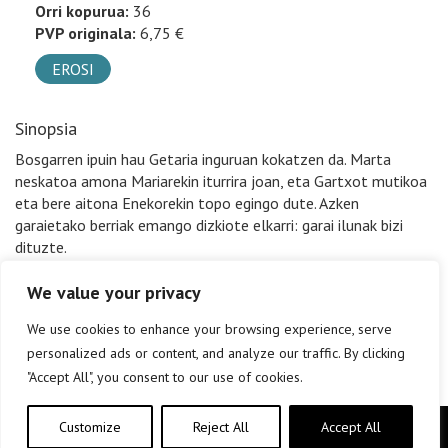
Orri kopurua:
36
PVP originala:
6,75 €
EROSI
Sinopsia
Bosgarren ipuin hau Getaria inguruan kokatzen da. Marta
neskatoa amona Mariarekin iturrira joan, eta Gartxot mutikoa
eta bere aitona Enekorekin topo egingo dute. Azken
garaietako berriak emango dizkiote elkarri: garai ilunak bizi
dituzte.
We value your privacy
We use cookies to enhance your browsing experience, serve
personalized ads or content, and analyze our traffic. By clicking
"Accept All", you consent to our use of cookies.
Customize
Reject All
Accept All
Copyright © elkar Argitaletxeak 2019