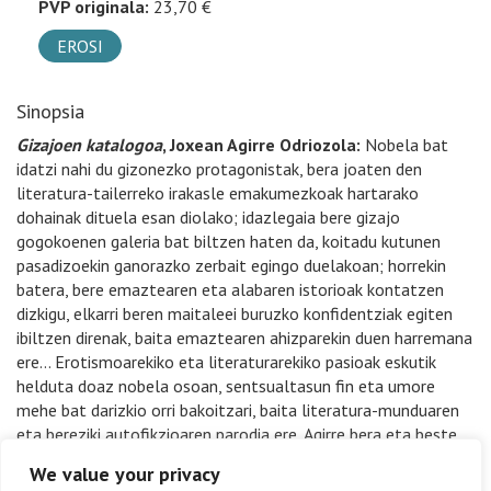
PVP originala:
23,70 €
EROSI
Sinopsia
Gizajoen katalogoa
, Joxean Agirre Odriozola:
Nobela bat
idatzi nahi du gizonezko protagonistak, bera joaten den
literatura-tailerreko irakasle emakumezkoak hartarako
dohainak dituela esan diolako; idazlegaia bere gizajo
gogokoenen galeria bat biltzen haten da, koitadu kutunen
pasadizoekin ganorazko zerbait egingo duelakoan; horrekin
batera, bere emaztearen eta alabaren istorioak kontatzen
dizkigu, elkarri beren maitaleei buruzko konfidentziak egiten
ibiltzen direnak, baita emaztearen ahizparekin duen harremana
ere… Erotismoarekiko eta literaturarekiko pasioak eskutik
helduta doaz nobela osoan, sentsualtasun fin eta umore
mehe bat darizkio orri bakoitzari, baita literatura-munduaren
eta bereziki autofikzioaren parodia ere, Agirre bera eta beste
idazle batzuk bertan agertzeraino. Hitzaren festa bat dugu,
We value your privacy
azken batean, aldi berean marjinetan geratzen diren