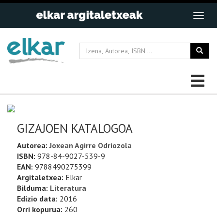
GIZAJOEN KATALOGOA
Autorea:
Joxean Agirre Odriozola
ISBN:
978-84-9027-539-9
EAN:
9788490275399
Argitaletxea:
Elkar
Bilduma:
Literatura
Edizio data:
2016
Orri kopurua:
260