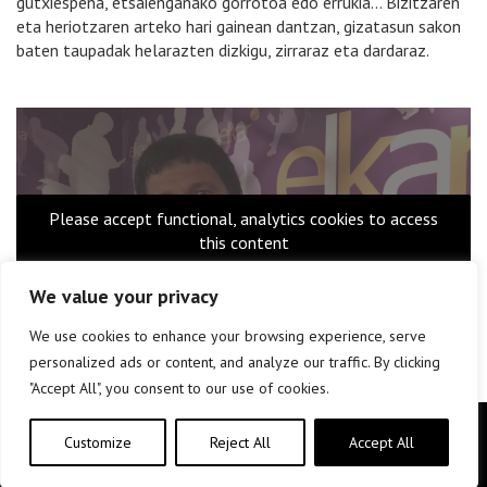
gutxiespena, etsaienganako gorrotoa edo errukia… Bizitzaren
eta heriotzaren arteko hari gainean dantzan, gizatasun sakon
baten taupadak helarazten dizkigu, zirraraz eta dardaraz.
Please accept functional, analytics cookies to access
this content
We value your privacy
We use cookies to enhance your browsing experience, serve
personalized ads or content, and analyze our traffic. By clicking
"Accept All", you consent to our use of cookies.
Copyright © elkar Argitaletxeak 2019
Customize
Reject All
Accept All
Lege oharra
Cookie politika