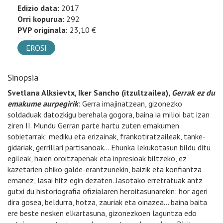
Edizio data:
2017
Orri kopurua:
292
PVP originala:
23,10 €
EROSI
Sinopsia
Svetlana Alksievtx,
Iker Sancho (itzultzailea),
Gerrak ez du
emakume aurpegirik
: Gerra imajinatzean, gizonezko
soldaduak datozkigu berehala gogora, baina ia milioi bat izan
ziren II. Mundu Gerran parte hartu zuten emakumen
sobietarrak: mediku eta erizainak, frankotiratzaileak, tanke-
gidariak, gerrillari partisanoak… Ehunka lekukotasun bildu ditu
egileak, haien oroitzapenak eta inpresioak biltzeko, ez
kazetarien ohiko galde-erantzunekin, baizik eta konfiantza
emanez, lasai hitz egin dezaten. Jasotako erretratuak antz
gutxi du historiografia ofizialaren heroitasunarekin: hor ageri
dira gosea, beldurra, hotza, zauriak eta oinazea… baina baita
ere beste nesken elkartasuna, gizonezkoen laguntza edo