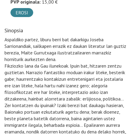
PVP originala:
15,00 €
EROSI
Sinopsia
Aspaldiko partez, liburu berri bat dakarkigu Joseba
Sarrionandiak, sailkapen errazik ez daukan literatur lan guztiz
berezia, Maite Gurrutxaga ilustratzailearen marrazkiz
horniturik aurkezten dena.
Fikziozko lana da Gau ilunekoak. Ipuin bat, hitzaren zentzu
guztietan. Narrazio fantastiko moduan irakur liteke, besterik
gabe; haurrentzako kontakizun entretenigarri eta jostalaria
ere izan liteke, hala hartu nahi izanez gero; alegoria
filosofikotzat ere har liteke, interpretazio asko izan
ditzakeena, hainbat alorretara zabalik: erlijiosoa, politikoa…
Zer kontatzen du ipuinak? Izaki berezi bat daukagu hasieran,
Baionako portuan ezkutaturik agertu dena; berak dioenez,
beste planeta batetik datorrena, baina agintarien ustez
immigrante ilegala, beharbada espioia… Epailearen aurrera
eramanda, nondik datorren kontatuko du dena delako horrek,