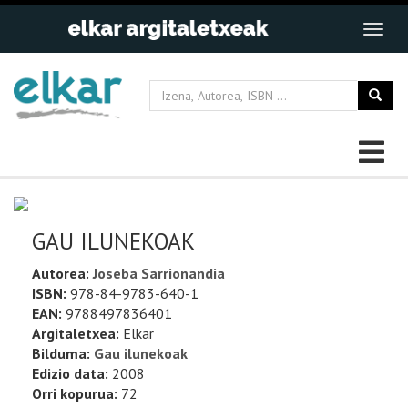
GAU ILUNEKOAK
Autorea:
Joseba Sarrionandia
ISBN:
978-84-9783-640-1
EAN:
9788497836401
Argitaletxea:
Elkar
Bilduma:
Gau ilunekoak
Edizio data:
2008
Orri kopurua:
72