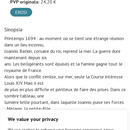
PVP originala:
24,20 €
EROSI
Sinopsia
Printemps 1694 : au moment où se tient une étrange réunion
dans un lieu inconnu,
Joannis Batkin, corsaire du roi, reprend la mer. La guerre dure
maintenant depuis six
ans. Les belligérants sont épuisés et la famine gagne tout le
royaume de France.
Alors que le conflit s’enlise, sur mer, seule la Course intéresse
Louis XIV. Mais il est
de plus en plus difficile et périlleux de faire des prises. Dans ce
sombre tableau, une
lumière brille pourtant, dans laquelle Joannis puise ses forces
: Mélanie, la petite-fille
du capitaine Dolabaratz…
We value your privacy
Après Coup de mer et Soleil noir, Frères de la côte est le
troisième et dernier tome
We use cookies to enhance your browsing experience, serve