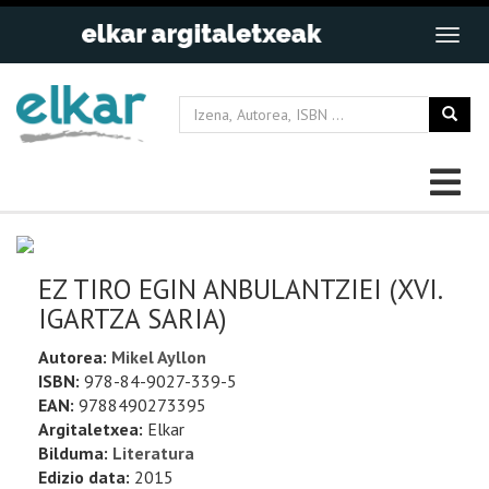
EZ TIRO EGIN ANBULANTZIEI (XVI.
IGARTZA SARIA)
Autorea:
Mikel Ayllon
ISBN:
978-84-9027-339-5
EAN:
9788490273395
Argitaletxea:
Elkar
Bilduma:
Literatura
Edizio data:
2015