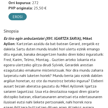
Orri kopurua:
272
PVP originala:
25,50 €
EROSI
Sinopsia
Ez tiro egin anbulantziei (XVI. IGARTZA SARIA),
Mikel
Ayllon:
Kartzelan azaldu da bat-batean Gerard, zergatik ez
dakiela. Sartu duten mundu krudel hori ulertu ezinik emango
ditu egunak, banaka desagertzen hasiko diren kidez inguraturik:
Fred, Karim, Telmo, Montag… Guztien arteko lokarria eta
egoera ulertzeko giltza dirudi Sylviek, Gerardek arestian
ezagututako emakume misteriotsuak. Nor dira mundu zaharra
lurperatu nahi luketen horiek? Mundu berria jaio ezinik dabilen
argiilun honetan, ez ote da munstroz beteko ingurua? Eleberri
ausart bezain aberatsa gauzatu du Mikel Ayllonek Igartza
sariaren laguntzaz. Izua eta desolazioa nagusi diren gizarte
distopiko batean, elkartasunaren ametsari eta edertasunaren
ilusioari eutsi nahi liekete pertsonaiek, nahi horrek nora
ezean ibiltzera bultzatzen dituen arren. Atzekoz aurrera