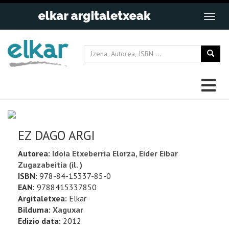
EZ DAGO ARGI
Autorea:
Idoia Etxeberria Elorza, Eider Eibar
Zugazabeitia (il. )
ISBN:
978-84-15337-85-0
EAN:
9788415337850
Argitaletxea:
Elkar
Bilduma:
Xaguxar
Edizio data:
2012