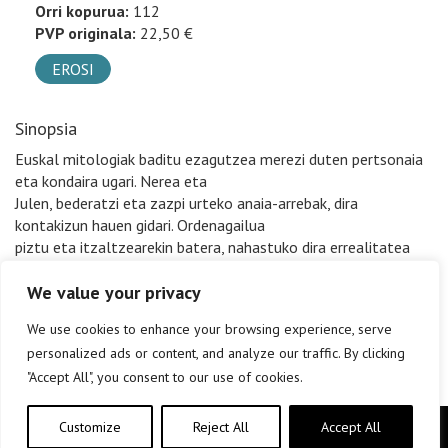
Orri kopurua:
112
PVP originala:
22,50 €
EROSI
Sinopsia
Euskal mitologiak baditu ezagutzea merezi duten pertsonaia
eta kondaira ugari. Nerea eta
Julen, bederatzi eta zazpi urteko anaia-arrebak, dira
kontakizun hauen gidari. Ordenagailua
piztu eta itzaltzearekin batera, nahastuko dira errealitatea
eta fikzioa ipuin hauetan.
We value your privacy
We use cookies to enhance your browsing experience, serve
personalized ads or content, and analyze our traffic. By clicking
"Accept All", you consent to our use of cookies.
Customize
Reject All
Accept All
Copyright © elkar Argitaletxeak 2019