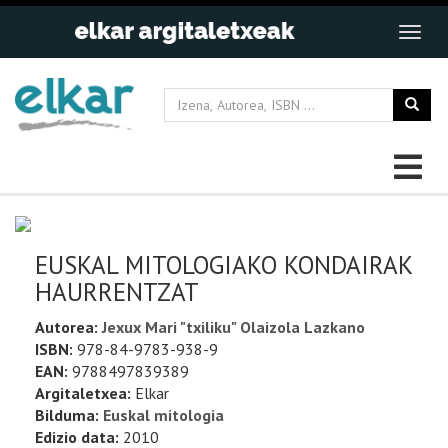
EUSKAL MITOLOGIAKO KONDAIRAK
HAURRENTZAT
Autorea:
Jexux Mari "txiliku" Olaizola Lazkano
ISBN:
978-84-9783-938-9
EAN:
9788497839389
Argitaletxea:
Elkar
Bilduma:
Euskal mitologia
Edizio data:
2010