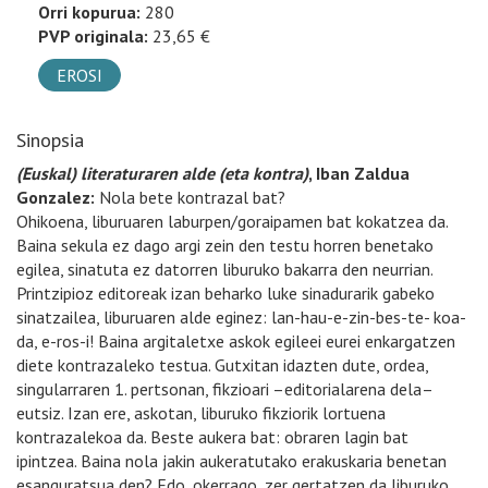
Orri kopurua:
280
PVP originala:
23,65 €
EROSI
Sinopsia
(Euskal) literaturaren alde (eta kontra)
, Iban Zaldua
Gonzalez:
Nola bete kontrazal bat?
Ohikoena, liburuaren laburpen/goraipamen bat kokatzea da.
Baina sekula ez dago argi zein den testu horren benetako
egilea, sinatuta ez datorren liburuko bakarra den neurrian.
Printzipioz editoreak izan beharko luke sinadurarik gabeko
sinatzailea, liburuaren alde eginez: lan-hau-e-zin-bes-te- koa-
da, e-ros-i! Baina argitaletxe askok egileei eurei enkargatzen
diete kontrazaleko testua. Gutxitan idazten dute, ordea,
singularraren 1. pertsonan, fikzioari –editorialarena dela–
eutsiz. Izan ere, askotan, liburuko fikziorik lortuena
kontrazalekoa da. Beste aukera bat: obraren lagin bat
ipintzea. Baina nola jakin aukeratutako erakuskaria benetan
esanguratsua den? Edo, okerrago, zer gertatzen da liburuko