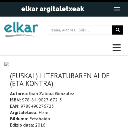
(EUSKAL) LITERATURAREN ALDE
(ETA KONTRA)
Autorea:
Iban Zaldua Gonzalez
ISBN:
978-84-9027-672-3
EAN:
9788490276723
Argitaletxea:
Elkar
Bilduma:
Eztabaida
Edizio data:
2016