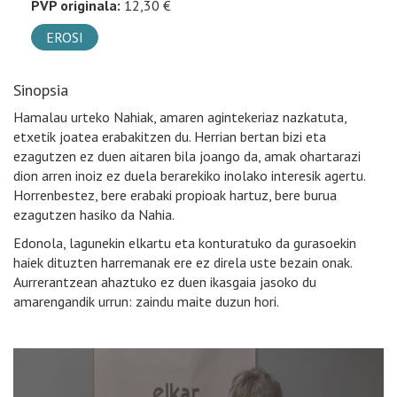
PVP originala:
12,30 €
EROSI
Sinopsia
Hamalau urteko Nahiak, amaren agintekeriaz nazkatuta,
etxetik joatea erabakitzen du. Herrian bertan bizi eta
ezagutzen ez duen aitaren bila joango da, amak ohartarazi
dion arren inoiz ez duela berarekiko inolako interesik agertu.
Horrenbestez, bere erabaki propioak hartuz, bere burua
ezagutzen hasiko da Nahia.
Edonola, lagunekin elkartu eta konturatuko da gurasoekin
haiek dituzten harremanak ere ez direla uste bezain onak.
Aurrerantzean ahaztuko ez duen ikasgaia jasoko du
amarengandik urrun: zaindu maite duzun hori.