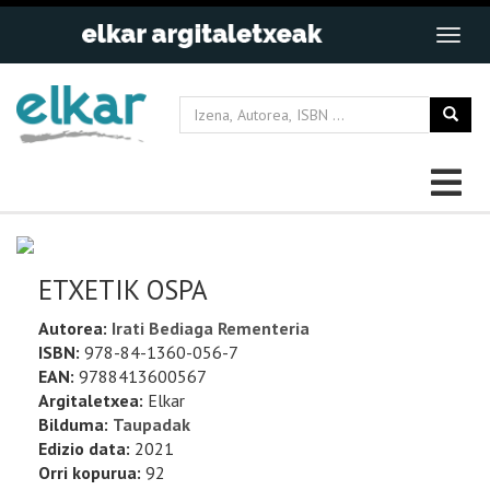
ETXETIK OSPA
Autorea:
Irati Bediaga Rementeria
ISBN:
978-84-1360-056-7
EAN:
9788413600567
Argitaletxea:
Elkar
Bilduma:
Taupadak
Edizio data:
2021
Orri kopurua:
92