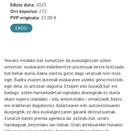
Edizio data:
2025
Orri kopurua:
272
PVP originala:
22,00 €
EROSI
Noraez moduko bat sumatzen da euskalgintzan azken
urteotan: euskararen indarberritze-prozesuak beste bultzada
bat behar duela, baina zantzu gutxi dago urratsak non-nola
egin. Badira esaten dutenak euskararen aldeko grina moteldu
egin dela, lo antzean dagoela. Etsipen edo ilunaldi bat ere
badago: azken hamarkadetan egindako ahaleginak ez duela
ekarri espero izandako –edo amestutako– emaitzarik, batez
ere erabilerari dagokionez. Aldartearen edo autoestimuaren
ikuspegitik, ez dira euskalgintzaren garairik distiratsuenak.
Esnatze baten premia agerikoa da: astindu bat, urrats
handiagoak, bestelako lan-ildoak. Orain artekoarekin honaino