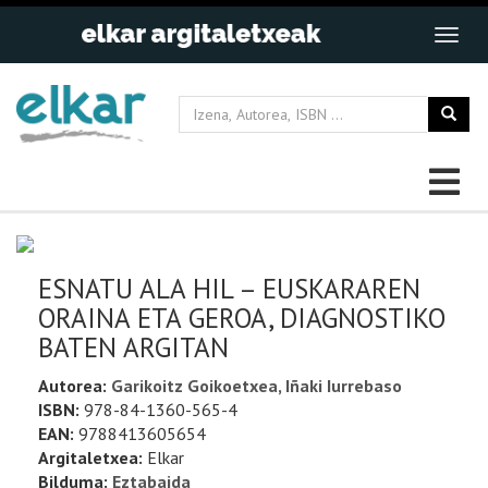
ESNATU ALA HIL – EUSKARAREN
ORAINA ETA GEROA, DIAGNOSTIKO
BATEN ARGITAN
Autorea:
Garikoitz Goikoetxea, Iñaki Iurrebaso
ISBN:
978-84-1360-565-4
EAN:
9788413605654
Argitaletxea:
Elkar
Bilduma:
Eztabaida