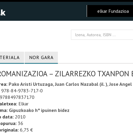
elkar Fundazioa
TERIALA
NOR GARA
ROMANIZAZIOA – ZILARREZKO TXANPON 
rea:
Pako Aristi Urtuzaga, Juan Carlos Nazabal (il. ), Jose Angel L
978-84-9783-717-0
9788497837170
aletxea:
Elkar
uma:
Gipuzkoako hª ipuinen bidez
o data:
2010
kopurua:
36
riginala:
6,75 €