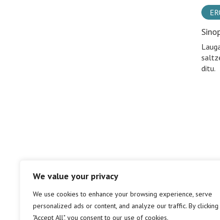
ER
Sino
Lauga
saltz
ditu.
We value your privacy
We use cookies to enhance your browsing experience, serve
personalized ads or content, and analyze our traffic. By clicking
"Accept All", you consent to our use of cookies.