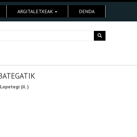
ARGITALETXEAK
DENDA
BATEGATIK
opetegi (il. )