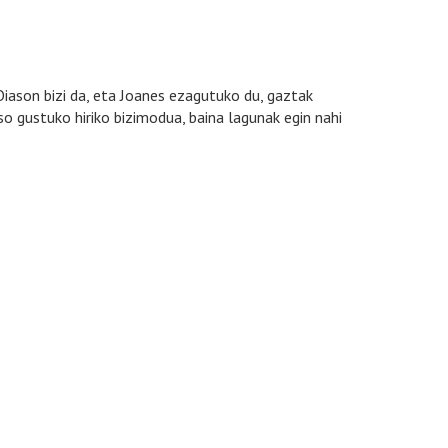
Oiason bizi da, eta Joanes ezagutuko du, gaztak
o gustuko hiriko bizimodua, baina lagunak egin nahi