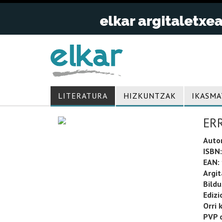
LITERATURA
HIZKUNTZAK
IKASMA
ER
Auto
ISBN:
EAN:
Argit
Bild
Edizi
Orri 
PVP o