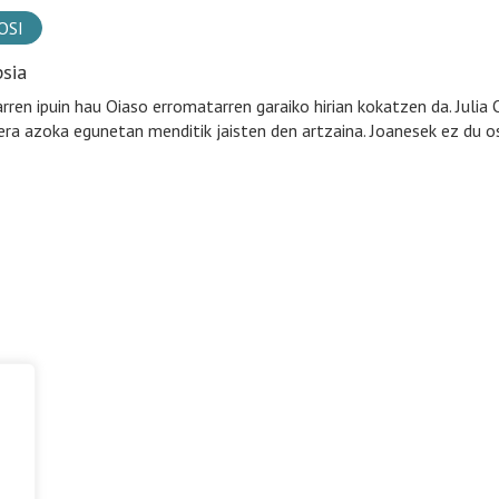
OSI
psia
rren ipuin hau Oiaso erromatarren garaiko hirian kokatzen da. Julia 
era azoka egunetan menditik jaisten den artzaina. Joanesek ez du os