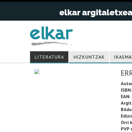
LITERATURA
HIZKUNTZAK
IKASMA
ER
Auto
ISBN:
EAN:
Argit
Bild
Edizi
Orri 
PVP o