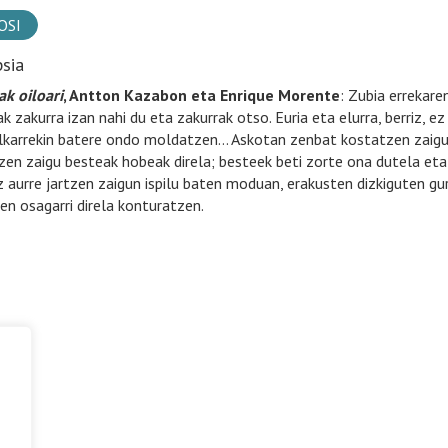
OSI
psia
ak oiloari
, Antton Kazabon eta Enrique Morente
: Zubia errekaren
k zakurra izan nahi du eta zakurrak otso. Euria eta elurra, berriz, 
elkarrekin batere ondo moldatzen… Askotan zenbat kostatzen zaigun
tzen zaigu besteak hobeak direla; besteek beti zorte ona dutela eta g
z aurre jartzen zaigun ispilu baten moduan, erakusten dizkiguten gu
ren osagarri direla konturatzen.