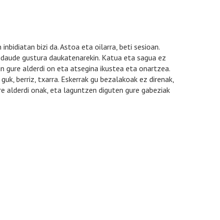
 inbidiatan bizi da. Astoa eta oilarra, beti sesioan.
ez daude gustura daukatenarekin. Katua eta sagua ez
 gure alderdi on eta atsegina ikustea eta onartzea.
uk, berriz, txarra. Eskerrak gu bezalakoak ez direnak,
re alderdi onak, eta laguntzen diguten gure gabeziak