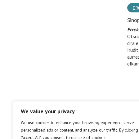
ER
Sino
Errek
Otsoa
dira 
Irudi
aurre
elkar
We value your privacy
We use cookies to enhance your browsing experience, serve
personalized ads or content, and analyze our traffic. By clicking
"Accept All", you consent to our use of cookies.