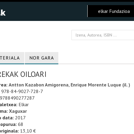
elkar Fundazioa
TERIALA
NOR GARA
REKAK OILOARI
rea:
Antton Kazabon Amigorena, Enrique Morente Luque (il. )
978-84-9027-728-7
9788490277287
aletxea:
Elkar
uma:
Xaguxar
o data:
2017
kopurua:
68
riginala:
13,10 €