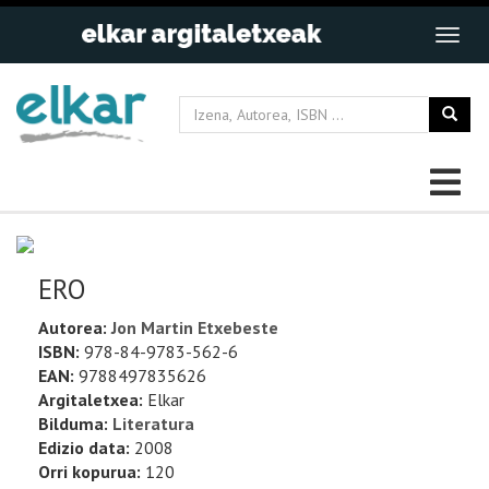
ERO
Autorea:
Jon Martin Etxebeste
ISBN:
978-84-9783-562-6
EAN:
9788497835626
Argitaletxea:
Elkar
Bilduma:
Literatura
Edizio data:
2008
Orri kopurua:
120