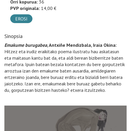
Orri kopurua:
36
PVP originala:
14,00 €
EROSI
Sinopsia
Emakume burugabea
, Antxiñe Mendizbala, Iraia Okina:
Hitzez eta irudiz eraikitako poema ilustratu hau askatasun
eta maitasun kantu bat da, eta aldi berean biziberritze baten
metafora. Ipuin batean bezala kontatzen du bere gorputzetik
arroztua izan den emakume baten ausardia, amildegiaren
ertzeraino joanda, bere buruaz erditu eta bizialdi berri batera
jaiotzeko. Izan ere, emakumeak bere buruaz gabetu beharko
du, gorputzean bizitzen hasteko? etxera itzultzeko.