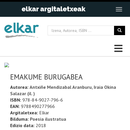
EMAKUME BURUGABEA
Autorea:
Antxiñe Mendizabal Aranburu, Iraia Okina
Salazar (il. )
ISBN:
978-84-9027-796-6
EAN:
9788490277966
Argitaletxea:
Elkar
Bilduma:
Poesia ilustratua
Edizio data:
2018