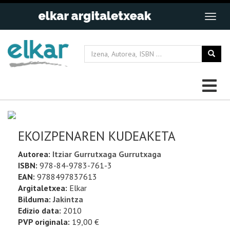
EKOIZPENAREN KUDEAKETA
Autorea:
Itziar Gurrutxaga Gurrutxaga
ISBN:
978-84-9783-761-3
EAN:
9788497837613
Argitaletxea:
Elkar
Bilduma:
Jakintza
Edizio data:
2010
PVP originala:
19,00 €