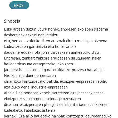
EROSI
Sinopsia
Esku artean duzun liburu honek, enpresen ekoizpen sistema
desberdinak eskaini nahi dizkizu,
eta, bertan azalduko diren arazoak direla medio, ekoizpena
kudeatzearen garrantzia eta horretarako
dauden ereduak nola jorra daitezkeen aurkeztuko dizu.
Enpresan, zenbait faktore eraldatzen ditugunean, haien
baliagarritasuna areagotzeko, ekoizpen-
jarduera bat egiten ari gara, eraldatze-prozesu bat alegia.
Ekoizpen-jarduera enpresaren
oinarrizko funtzioetako bat da, ekoizpen-enpresetan soilik
azalduko dena, industria-enpresetan
alegia. Lan honetan xeheki aztertzen dira, besteak beste:
ekoizpen¬ sistemaren diseinua, prozesuaren
diseinua, ekoizpenaren plangintza, inbentarioen eta izakinen
kudeaketa, fabrikaziosistema
berriak? Eta arlo hauetako hainbat kontzeptu geureganatuko