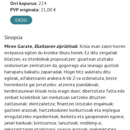
Orri kopurua:
224
PVP originala:
21,00 €
EROSI
Sinopsia
Miren Garate,
Ekaitzaren zipriztinak
:
Krisia esan zaion horren
errepasoa egiten du kronika-liburu honek. Ez ditu zergatiak
bilatzen, ez irtenbideak proposatzen: gizartean utzitako
ondorioetan zentratzen da, gogorrago ala leunago guztiok
harrapatu baikaitu zaparradak. Hogei hitz aukeratu ditu
egileak, alfabetoaren arabera A-tik Z-ra ordenatuta, beste
horrenbeste gai jorratzeko: atzerrira joandakoak;
berdintasunean krisiak nola eragin duen; dibertsitate falta edo
zenbait kolektibok lan merkatuan sartzeko dituzten
zailtasunak; ekintzailetza; finantzei lotutako engainuak;
gazteen arazoak; hartzekodunen konkurtsoak eta enplegua
erregulatzeko espedienteak; ikerketa eta garapenaren egoera;
janari bankuak; kontsumoa; lanuzteak; mobbing-a;
nekazaritzaren etorkizuna; osasun arazoak; prekarietatea;