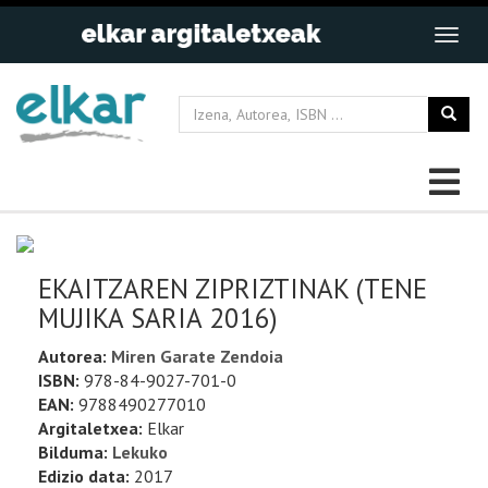
EKAITZAREN ZIPRIZTINAK (TENE
MUJIKA SARIA 2016)
Autorea:
Miren Garate Zendoia
ISBN:
978-84-9027-701-0
EAN:
9788490277010
Argitaletxea:
Elkar
Bilduma:
Lekuko
Edizio data:
2017