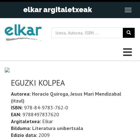
EGUZKI KOLPEA
Autorea:
Horacio Quiroga, Jesus Mari Mendizabal
(itzul)
ISBN:
978-84-9783-762-0
EAN:
9788497837620
Argitaletxea:
Elkar
Bilduma:
Literatura unibertsala
Edizio data:
2009