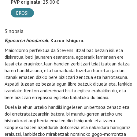
PVP originala:
25,00 €
EROSI
Sinopsia
Egunaren hondarrak.
Kazuo Ishiguro.
Maiordomo perfektua da Stevens: itzal bat bezain isil eta
diskretua, beti jaunaren esanetara, egoerarik larrienean ere
lasai eta eraginkor. Jaun handien zerbitzari leial izatean datza
haren handitasuna, eta hamarkada luzetan horretan jardun
izanak ematen dizkio bere bizitzari zentzua eta harrotasuna.
Aspaldi luzean ez bezala egun libre batzuk dituela eta, lankide
izandako Kenton andereñoari bisita egitea erabakiko du, eta
bere bizitzari errepasoa egiteko baliatuko du bidaia.
Duela ia ehun urteko handiki ingelesen unibertsoa zehatz eta
doi erretratatzearekin batera, bi mundu-gerren arteko une
historikoari argi berria ematen dio Ishigurok, eta izaera
konplexu baten azpildurak dotorezia eta ñabardura harrigarriz
erakutsi, lanbidezko mirabetzak norainoko gogo-morrontza