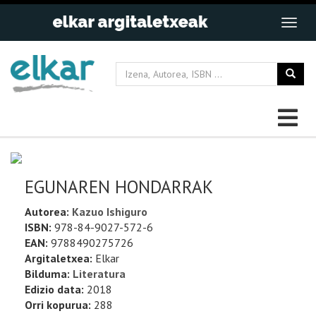
EGUNAREN HONDARRAK
Autorea:
Kazuo Ishiguro
ISBN:
978-84-9027-572-6
EAN:
9788490275726
Argitaletxea:
Elkar
Bilduma:
Literatura
Edizio data:
2018
Orri kopurua:
288