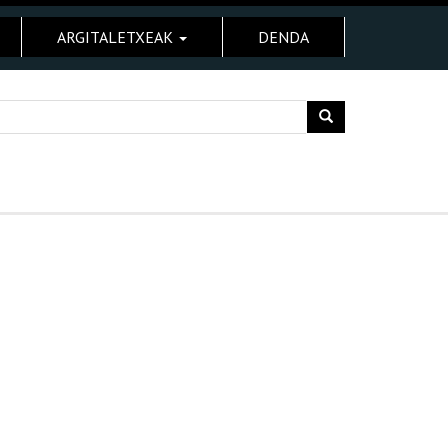
ARGITALETXEAK
DENDA