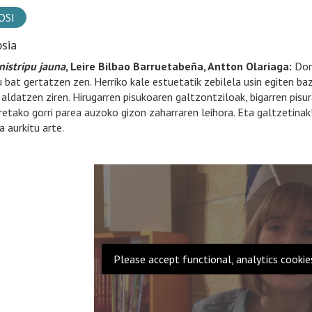
OSI
psia
istripu jauna
, Leire Bilbao Barruetabeña, Antton Olariaga:
Domi
pu bat gertatzen zen. Herriko kale estuetatik zebilela usin egiten b
 aldatzen ziren. Hirugarren pisukoaren galtzontziloak, bigarren pisu
retako gorri parea auzoko gizon zaharraren leihora. Eta galtzetinak!
a aurkitu arte.
Please accept functional, analytics cookie