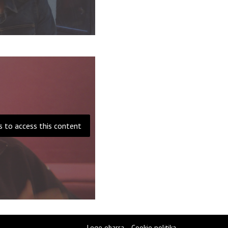
s to access this content
Lege oharra
Cookie politika