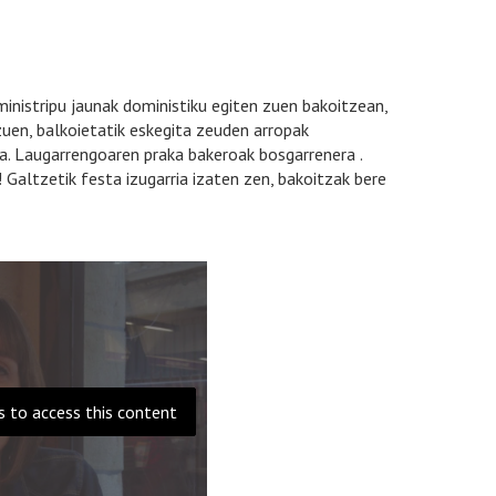
nistripu jaunak doministiku egiten zuen bakoitzean,
azuen, balkoietatik eskegita zeuden arropak
ra. Laugarrengoaren praka bakeroak bosgarrenera .
 Galtzetik festa izugarria izaten zen, bakoitzak bere
s to access this content