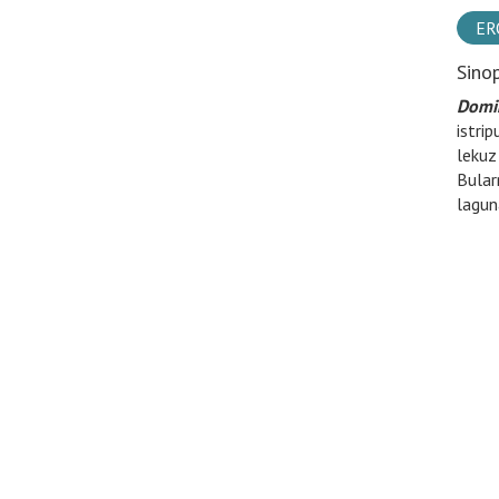
ER
Sino
Domin
istri
lekuz
Bular
lagun