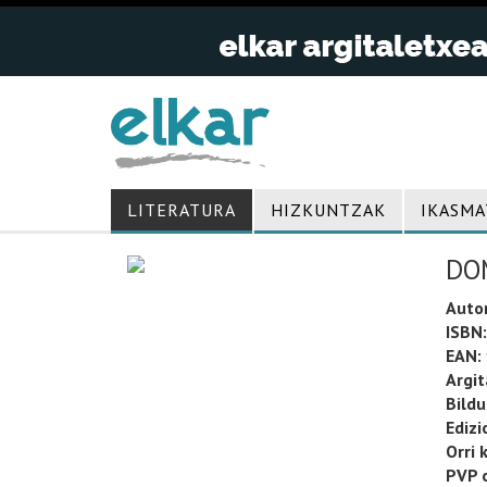
LITERATURA
HIZKUNTZAK
IKASMA
DO
Auto
ISBN:
EAN:
Argit
Bild
Edizi
Orri 
PVP o