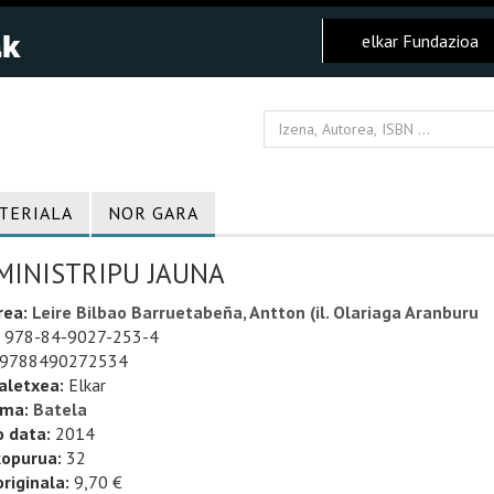
elkar Fundazioa
TERIALA
NOR GARA
MINISTRIPU JAUNA
rea:
Leire Bilbao Barruetabeña, Antton (il. Olariaga Aranburu
978-84-9027-253-4
9788490272534
aletxea:
Elkar
uma:
Batela
o data:
2014
kopurua:
32
riginala:
9,70 €