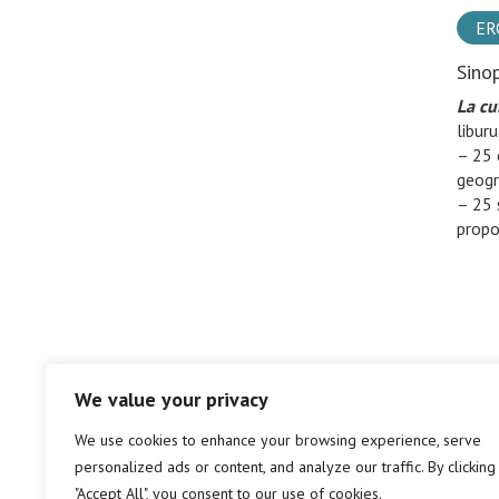
ER
Sino
La cu
liburu
– 25 
geogr
– 25 
propo
We value your privacy
We use cookies to enhance your browsing experience, serve
personalized ads or content, and analyze our traffic. By clicking
"Accept All", you consent to our use of cookies.