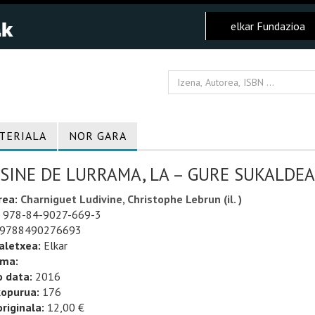
elkar Fundazioa
TERIALA
NOR GARA
SINE DE LURRAMA, LA – GURE SUKALDEA
rea:
Charniguet Ludivine, Christophe Lebrun (il. )
978-84-9027-669-3
9788490276693
aletxea:
Elkar
uma:
o data:
2016
kopurua:
176
riginala:
12,00 €