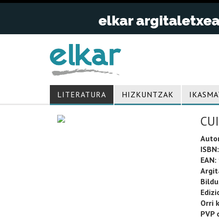
LITERATURA
HIZKUNTZAK
IKASMA
CUI
Auto
ISBN:
EAN:
Argit
Bild
Edizi
Orri 
PVP o