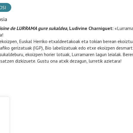
OSI
psia
isine de LURRAMA gure sukaldea
, Ludivine Charniguet:
«Lurrama 
a!
ekoizpen, Euskal Herriko etxaldeetakoak eta tokian berean ekoiztuak
afiko gerizatuak (IGP), Bio labelizatuak edo etxe ekoizpen desmar
sukaldeburu, ekoizpen horier lotuak, Lurramaren lagun leialak. Beren
satzen dizkizuete. Gustu ona atxik dezagun, lurretik azietara!