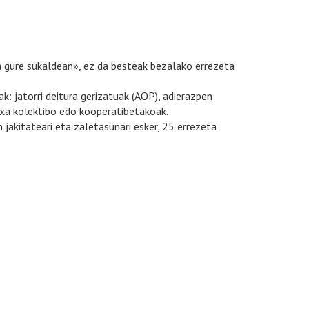
gure sukaldean», ez da besteak bezalako errezeta
: jatorri deitura gerizatuak (AOP), adierazpen
txa kolektibo edo kooperatibetakoak.
 jakitateari eta zaletasunari esker, 25 errezeta