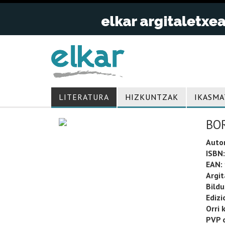
LITERATURA
HIZKUNTZAK
IKASMA
BO
Auto
ISBN:
EAN:
Argit
Bild
Edizi
Orri 
PVP o