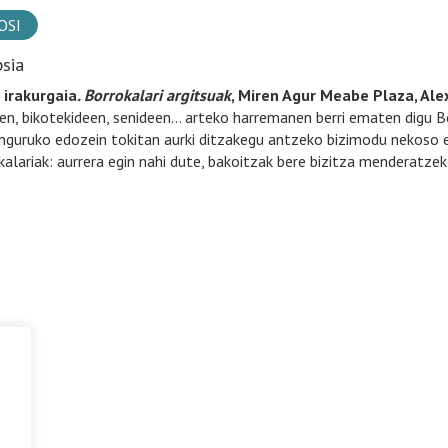
OSI
psia
 irakurgaia
. Borrokalari argitsuak
, Miren Agur Meabe Plaza, Alex
en, bikotekideen, senideen… arteko harremanen berri ematen digu Bor
inguruko edozein tokitan aurki ditzakegu antzeko bizimodu nekoso et
kalariak: aurrera egin nahi dute, bakoitzak bere bizitza menderatzek