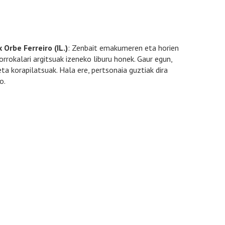
 Orbe Ferreiro (IL.)
: Zenbait emakumeren eta horien
rokalari argitsuak izeneko liburu honek. Gaur egun,
a korapilatsuak. Hala ere, pertsonaia guztiak dira
o.