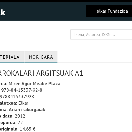
elkar Fundazioa
TERIALA
NOR GARA
RROKALARI ARGITSUAK A1
rea:
Miren Agur Meabe Plaza
978-84-15337-92-8
9788415337928
aletxea:
Elkar
uma:
Arian irakurgaiak
o data:
2012
kopurua:
72
riginala:
14,65 €