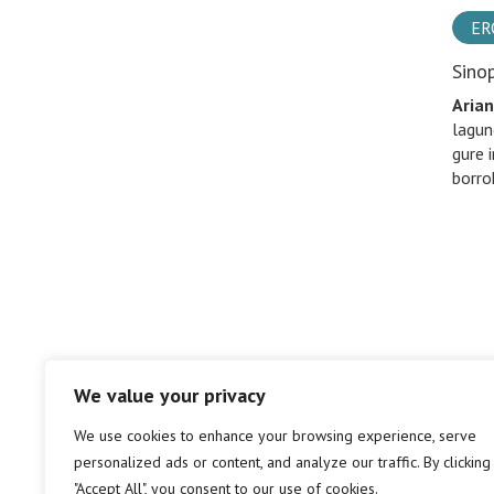
ER
Sino
Arian
lagun
gure 
borro
We value your privacy
We use cookies to enhance your browsing experience, serve
personalized ads or content, and analyze our traffic. By clicking
"Accept All", you consent to our use of cookies.