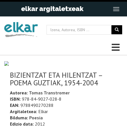
BIZIENTZAT ETA HILENTZAT –
POEMA GUZTIAK, 1954-2004
Autorea:
Tomas Transtromer
ISBN:
978-84-9027-028-8
EAN:
9788490270288
Argitaletxea:
Elkar
Bilduma:
Poesia
Edizio data:
2012