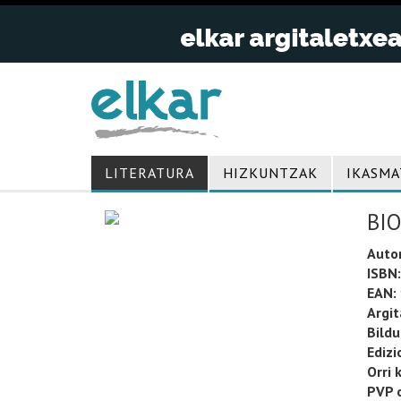
LITERATURA
HIZKUNTZAK
IKASMA
BIO
Auto
ISBN:
EAN:
Argit
Bild
Edizi
Orri 
PVP o