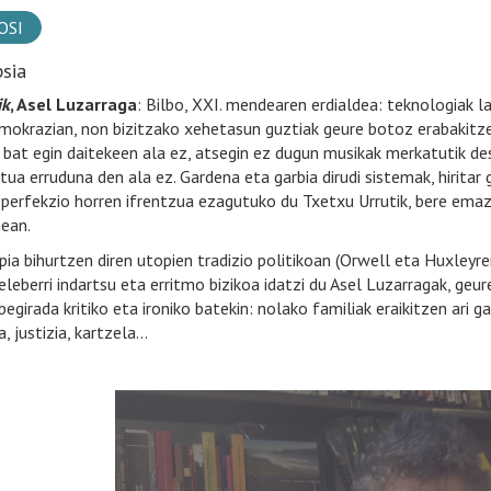
OSI
psia
ik
, Asel Luzarraga
: Bilbo, XXI. mendearen erdialdea: teknologiak 
mokrazian, non bizitzako xehetasun guztiak geure botoz erabakitz
 bat egin daitekeen ala ez, atsegin ez dugun musikak merkatutik de
tua erruduna den ala ez. Gardena eta garbia dirudi sistemak, hirit
 perfekzio horren ifrentzua ezagutuko du Txetxu Urrutik, bere emaz
ean.
pia bihurtzen diren utopien tradizio politikoan (Orwell eta Huxleyre
eleberri indartsu eta erritmo bizikoa idatzi du Asel Luzarragak, geu
begirada kritiko eta ironiko batekin: nolako familiak eraikitzen ari 
a, justizia, kartzela…