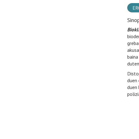
ER
Sino
Biokl
biode
greba
akusa
baina
duten
Disto
duen 
duen 
polizi