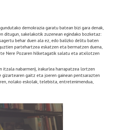
lagundutako demokrazia garatu batean bizi gara denak,
en ditugun, sakelakotik zuzenean egindako bozketaz:
sagertu behar duen ala ez, edo balizko delitu baten
ar guztien partehartzea eskatzen eta bermatzen duena,
te Nere Pozaren hilketagatik salatu eta atxilotzen
n itzala nabarmen), irakurlea harrapatzea lortzen
re gizartearen gaitz eta joeren gainean pentsarazten
garen, nolako eskolak, telebista, entretenimendua,