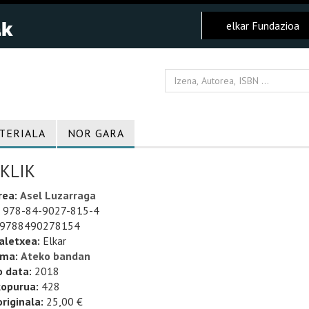
elkar Fundazioa
TERIALA
NOR GARA
KLIK
rea:
Asel Luzarraga
978-84-9027-815-4
9788490278154
aletxea:
Elkar
uma:
Ateko bandan
o data:
2018
kopurua:
428
riginala:
25,00 €