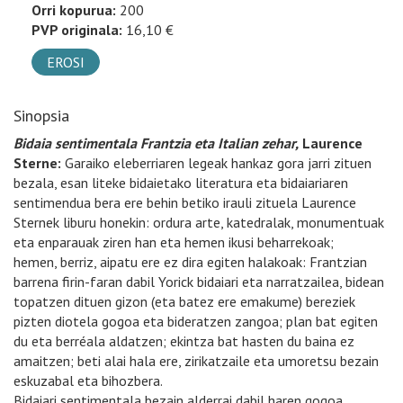
Orri kopurua:
200
PVP originala:
16,10 €
EROSI
Sinopsia
Bidaia sentimentala Frantzia eta Italian zehar,
Laurence
Sterne:
Garaiko eleberriaren legeak hankaz gora jarri zituen
bezala, esan liteke bidaietako literatura eta bidaiariaren
sentimendua bera ere behin betiko irauli zituela Laurence
Sternek liburu honekin: ordura arte, katedralak, monumentuak
eta enparauak ziren han eta hemen ikusi beharrekoak;
hemen, berriz, aipatu ere ez dira egiten halakoak: Frantzian
barrena firin-faran dabil Yorick bidaiari eta narratzailea, bidean
topatzen dituen gizon (eta batez ere emakume) bereziek
pizten diotela gogoa eta bideratzen zangoa; plan bat egiten
du eta berréala aldatzen; ekintza bat hasten du baina ez
amaitzen; beti alai hala ere, zirikatzaile eta umoretsu bezain
eskuzabal eta bihozbera.
Bidaiari sentimentala bezain alderrai dabil haren gogoa,