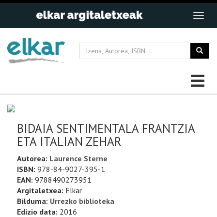
BIDAIA SENTIMENTALA FRANTZIA
ETA ITALIAN ZEHAR
Autorea:
Laurence Sterne
ISBN:
978-84-9027-395-1
EAN:
9788490273951
Argitaletxea:
Elkar
Bilduma:
Urrezko biblioteka
Edizio data:
2016