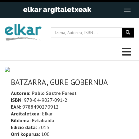
BATZARRA, GURE GOBERNUA
Autorea:
Pablo Sastre Forest
ISBN:
978-84-9027-091-2
EAN:
9788490270912
Argitaletxea:
Elkar
Bilduma:
Eztabaida
Edizio data:
2013
Orri kopurua:
100