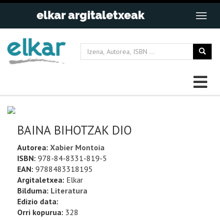
BAINA BIHOTZAK DIO
Autorea:
Xabier Montoia
ISBN:
978-84-8331-819-5
EAN:
9788483318195
Argitaletxea:
Elkar
Bilduma:
Literatura
Edizio data:
Orri kopurua:
328