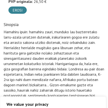
PVP originala:
26,50 €
EROSI
Sinopsia
Hamahiru ipuin: hamahiru zauri, munduko lau bazterretako
larru-azala urratzen dutenak, irakurlearen gogoa ere zulatu
eta arrasto sakona utziko diotenak, noiz orbainduko zain.
Herrialdez herrialde mugituko gara liburuan zehar, eta
harrituta gera gaitezke nolako zehaztasun eta
sinesgarritasunez dauden eraikiak planetako zokorik
urrunenetan kokaturiko istoriak. Harrigarriagoa da, hala ere,
giza geografian barrena egindako bidaia: Londresa au-pair doan
ezpeletarra, Indian neba joankiaren bila dabilen laudioarra, K-
2ra igo nahi duen mendizale nafarra, Afrikako portu batean
dagoen marinel bizkaitarra… Gizon-emakume gazte eta
sasoiko, haurrak nahiz zaharrak ditugu istorio hauetako
protagonistak, sentimendu kontrajarrien tentsiopean bizi
direnak: traizioa eta leialtasuna, bikoteen eguneroko ohikeria
We value your privacy
edo amodio debekatuak, besteak beste. Kontakizun aberatsak