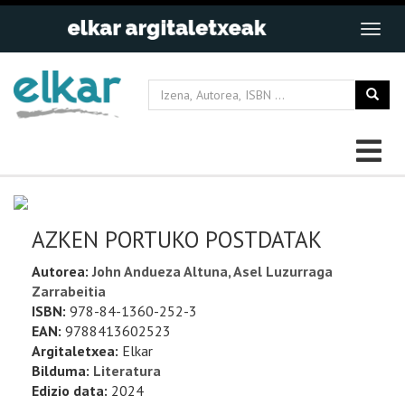
AZKEN PORTUKO POSTDATAK
Autorea:
John Andueza Altuna, Asel Luzurraga
Zarrabeitia
ISBN:
978-84-1360-252-3
EAN:
9788413602523
Argitaletxea:
Elkar
Bilduma:
Literatura
Edizio data:
2024