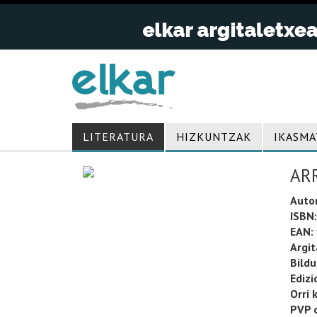
LITERATURA
HIZKUNTZAK
IKASMA
ARR
Auto
ISBN:
EAN:
Argit
Bild
Edizi
Orri 
PVP o