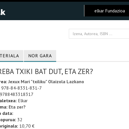
elkar Fundazioa
TERIALA
NOR GARA
EBA TXIKI BAT DUT, ETA ZER?
rea:
Jexux Mari "txiliku" Olaizola Lazkano
978-84-8331-831-7
9788483318317
aletxea:
Elkar
uma:
Eta zer?
o data:
kopurua:
32
riginala:
10,70 €