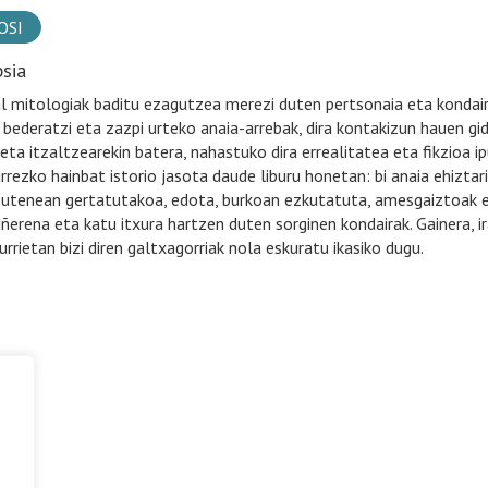
OSI
psia
l mitologiak baditu ezagutzea merezi duten pertsonaia eta kondair
, bederatzi eta zazpi urteko anaia-arrebak, dira kontakizun hauen gid
 eta itzaltzearekin batera, nahastuko dira errealitatea eta fikzioa i
rrezko hainbat istorio jasota daude liburu honetan: bi anaia ehiztar
zutenean gertatutakoa, edota, burkoan ezkutatuta, amesgaiztoak e
iñerena eta katu itxura hartzen duten sorginen kondairak. Gainera, 
urrietan bizi diren galtxagorriak nola eskuratu ikasiko dugu.