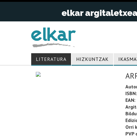
LITERATURA
HIZKUNTZAK
IKASMA
AR
Auto
ISBN:
EAN:
Argit
Bild
Edizi
Orri 
PVP o