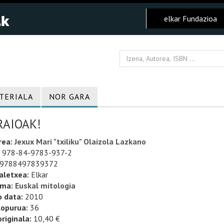
elkar Fundazioa
TERIALA
NOR GARA
RAIOAK!
rea:
Jexux Mari "txiliku" Olaizola Lazkano
978-84-9783-937-2
9788497839372
aletxea:
Elkar
uma:
Euskal mitologia
o data:
2010
kopurua:
36
riginala:
10,40 €