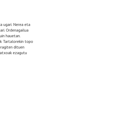
a ugari. Nerea eta
ari. Ordenagailua
puin hauetan.
ik Tartalorekin topo
ragiten dituen
iratxoak ezagutu