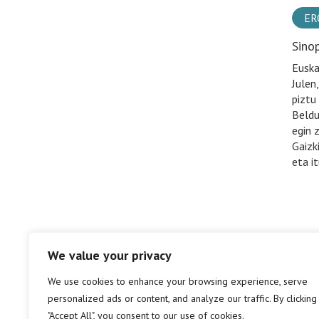
ER
Sino
Euska
Julen
piztu
Beldu
egin 
Gaizk
eta it
We value your privacy
We use cookies to enhance your browsing experience, serve
personalized ads or content, and analyze our traffic. By clicking
"Accept All", you consent to our use of cookies.