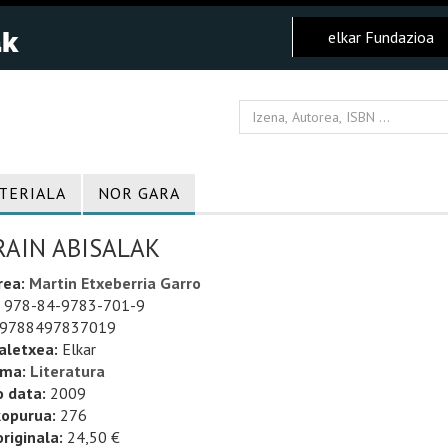
elkar Fundazioa
TERIALA
NOR GARA
RAIN ABISALAK
rea:
Martin Etxeberria Garro
978-84-9783-701-9
9788497837019
aletxea:
Elkar
uma:
Literatura
o data:
2009
kopurua:
276
riginala:
24,50 €