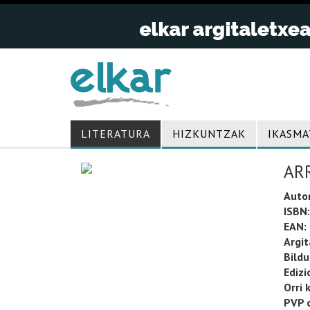
LITERATURA
HIZKUNTZAK
IKASMA
AR
Auto
ISBN:
EAN:
Argit
Bild
Edizi
Orri 
PVP o