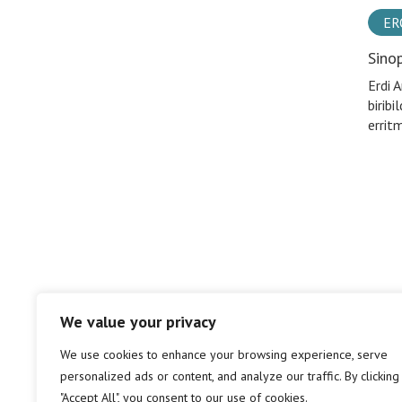
ER
Sino
Erdi 
birib
errit
We value your privacy
We use cookies to enhance your browsing experience, serve
personalized ads or content, and analyze our traffic. By clicking
"Accept All", you consent to our use of cookies.