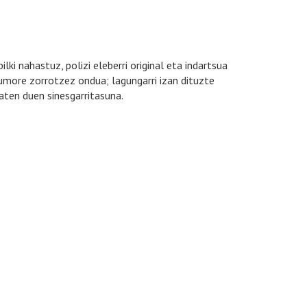
ki nahastuz, polizi eleberri original eta indartsua
 umore zorrotzez ondua; lagungarri izan dituzte
aten duen sinesgarritasuna.