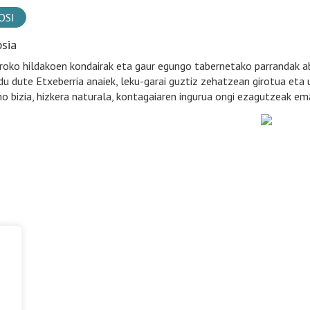
OSI
psia
Aroko hildakoen kondairak eta gaur egungo tabernetako parrandak abil
ildu dute Etxeberria anaiek, leku-garai guztiz zehatzean girotua eta
mo bizia, hizkera naturala, kontagaiaren ingurua ongi ezagutzeak em