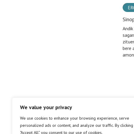
ER
Sino
Andik
sagar
zitue
bere 
amona
We value your privacy
We use cookies to enhance your browsing experience, serve
personalized ads or content, and analyze our traffic. By clicking
"Accept All", you consent to our use of cookies.