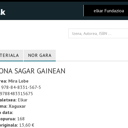
elkar Fundazioa
TERIALA
NOR GARA
ONA SAGAR GAINEAN
rea:
Mira Lobe
978-84-8331-567-5
9788483315675
aletxea:
Elkar
uma:
Xaguxar
o data:
kopurua:
168
riginala:
13,60 €