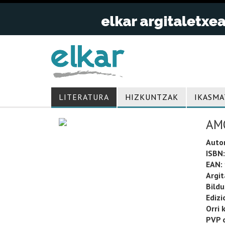
LITERATURA
HIZKUNTZAK
IKASMA
AM
Auto
ISBN:
EAN:
Argit
Bild
Edizi
Orri 
PVP o