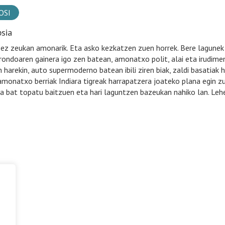
OSI
psia
 ez zeukan amonarik. Eta asko kezkatzen zuen horrek. Bere lagunek
rondoaren gainera igo zen batean, amonatxo polit, alai eta irudimen
n harekin, auto supermoderno batean ibili ziren biak, zaldi basatiak 
amonatxo berriak Indiara tigreak harrapatzera joateko plana egin zut
 bat topatu baitzuen eta hari laguntzen bazeukan nahiko lan. Lehe