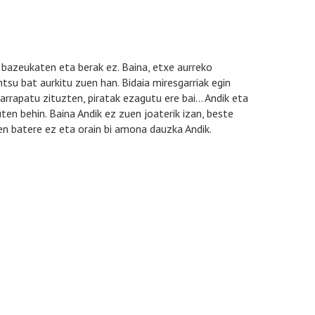
 bazeukaten eta berak ez. Baina, etxe aurreko
tsu bat aurkitu zuen han. Bidaia miresgarriak egin
harrapatu zituzten, piratak ezagutu ere bai… Andik eta
en behin. Baina Andik ez zuen joaterik izan, beste
n batere ez eta orain bi amona dauzka Andik.