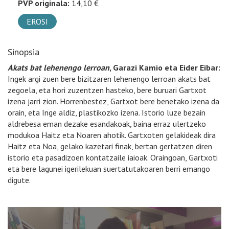
PVP originala:
14,10 €
EROSI
Sinopsia
Akats bat lehenengo lerroan
, Garazi Kamio eta Eider Eibar:
Ingek argi zuen bere bizitzaren lehenengo lerroan akats bat
zegoela, eta hori zuzentzen hasteko, bere buruari Gartxot
izena jarri zion. Horrenbestez, Gartxot bere benetako izena da
orain, eta Inge aldiz, plastikozko izena. Istorio luze bezain
aldrebesa eman dezake esandakoak, baina erraz ulertzeko
modukoa Haitz eta Noaren ahotik. Gartxoten gelakideak dira
Haitz eta Noa, gelako kazetari finak, bertan gertatzen diren
istorio eta pasadizoen kontatzaile iaioak. Oraingoan, Gartxoti
eta bere lagunei igerilekuan suertatutakoaren berri emango
digute.