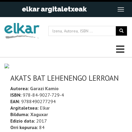
AKATS BAT LEHENENGO LERROAN
Autorea:
Garazi Kamio
ISBN:
978-84-9027-729-4
EAN:
9788490277294
Argitaletxea:
Elkar
Bilduma:
Xaguxar
Edizio data:
2017
Orri kopurua:
84