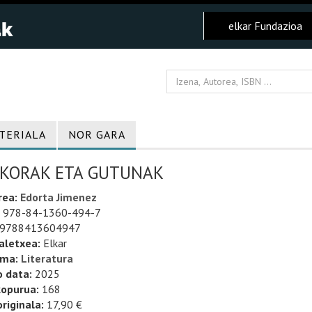
elkar Fundazioa
TERIALA
NOR GARA
ZKORAK ETA GUTUNAK
rea:
Edorta Jimenez
978-84-1360-494-7
9788413604947
aletxea:
Elkar
uma:
Literatura
o data:
2025
kopurua:
168
riginala:
17,90 €