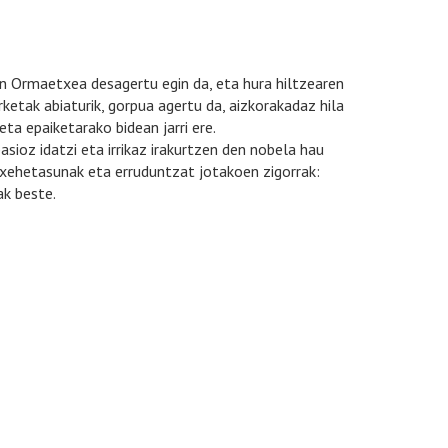
an Ormaetxea desagertu egin da, eta hura hiltzearen
etak abiaturik, gorpua agertu da, aizkorakadaz hila
eta epaiketarako bidean jarri ere.
 pasioz idatzi eta irrikaz irakurtzen den nobela hau
 xehetasunak eta erruduntzat jotakoen zigorrak:
k beste.