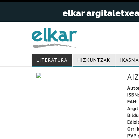
LITERATURA
HIZKUNTZAK
IKASMA
AI
Auto
ISBN:
EAN:
Argit
Bild
Edizi
Orri 
PVP o