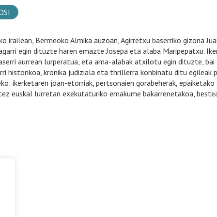
OSI
o irailean, Bermeoko Almika auzoan, Agirretxu baserriko gizona Ju
garri egin dituzte haren emazte Josepa eta alaba Maripepatxu. Ikerk
aserri aurrean lurperatua, eta ama-alabak atxilotu egin dituzte, bai 
ri historikoa, kronika judiziala eta thrillerra konbinatu ditu egileak
ko: ikerketaren joan-etorriak, pertsonaien gorabeherak, epaiketako
tez euskal lurretan exekutaturiko emakume bakarrenetakoa, bestea