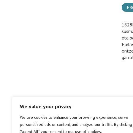
ER
1828k
susma
eta b
Eleber
ontze
garro
We value your privacy
We use cookies to enhance your browsing experience, serve
personalized ads or content, and analyze our traffic. By clicking
"Accept All", you consent to our use of cookies.