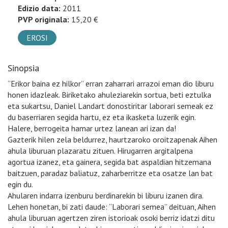
Edizio data:
2011
PVP originala:
15,20 €
EROSI
Sinopsia
“Erikor baina ez hilkor” erran zaharrari arrazoi eman dio liburu
honen idazleak. Biriketako ahuleziarekin sortua, beti eztulka
eta sukartsu, Daniel Landart donostiritar laborari semeak ez
du baserriaren segida hartu, ez eta ikasketa luzerik egin.
Halere, berrogeita hamar urtez lanean ari izan da!
Gazterik hilen zela beldurrez, haurtzaroko oroitzapenak Aihen
ahula liburuan plazaratu zituen. Hirugarren argitalpena
agortua izanez, eta gainera, segida bat aspaldian hitzemana
baitzuen, paradaz baliatuz, zaharberritze eta osatze lan bat
egin du.
Ahularen indarra izenburu berdinarekin bi liburu izanen dira.
Lehen honetan, bi zati daude: “Laborari semea” deituan, Aihen
ahula liburuan agertzen ziren istorioak osoki berriz idatzi ditu