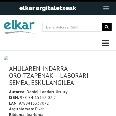
AHULAREN INDARRA –
OROITZAPENAK – LABORARI
SEMEA, ESKULANGILEA
Autorea:
Daniel Landart Urruty
ISBN:
978-84-15337-07-2
EAN:
9788415337072
Argitaletxea:
Elkar
Bilduma:
Iparluma