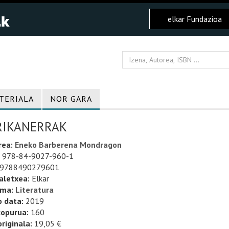
elkar Fundazioa
TERIALA
NOR GARA
RIKANERRAK
rea:
Eneko Barberena Mondragon
978-84-9027-960-1
9788490279601
aletxea:
Elkar
uma:
Literatura
o data:
2019
kopurua:
160
riginala:
19,05 €