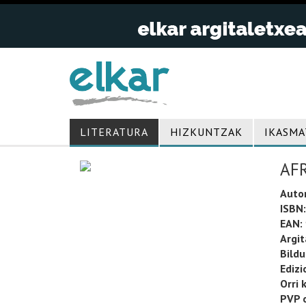
LITERATURA
HIZKUNTZAK
IKASMA
AF
Auto
ISBN:
EAN:
Argit
Bild
Edizi
Orri 
PVP o