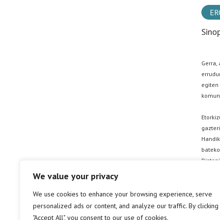
ER
Sino
Gerra, 
errudun
egiten 
komuna
Etorki
gazter
Handik 
bateko
Distop
zorrotz
We value your privacy
komunik
We use cookies to enhance your browsing experience, serve
personalized ads or content, and analyze our traffic. By clicking
"Accept All", you consent to our use of cookies.