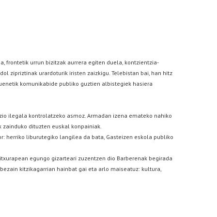
frontetik urrun bizitzak aurrera egiten duela, kontzientzia-
zipriztinak urardoturik iristen zaizkigu. Telebistan bai, han hitz
 zuenetik komunikabide publiko guztien albistegiek hasiera
razio ilegala kontrolatzeko asmoz. Armadan izena emateko nahiko
k zainduko dituzten euskal konpainiak.
tor: herriko liburutegiko langilea da bata, Gasteizen eskola publiko
 itxurapean egungo gizarteari zuzentzen dio Barberenak begirada
ezain kitzikagarrian hainbat gai eta arlo maiseatuz: kultura,