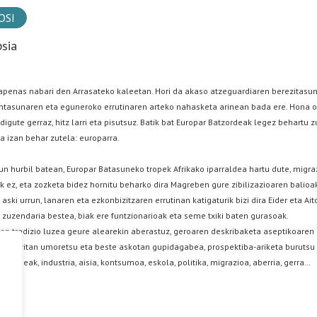
OSI
psia
apenas nabari den Arrasateko kaleetan. Hori da akaso atzeguardiaren berezitasuna, 
tasunaren eta eguneroko errutinaren arteko nahasketa arinean bada ere. Hona odol 
digute gerraz, hitz larri eta pisutsuz. Batik bat Europar Batzordeak legez behartu
 izan behar zutela: europarra.
zun hurbil batean, Europar Batasuneko tropek Afrikako iparraldea hartu dute, mig
ik ez, eta zozketa bidez hornitu beharko dira Magreben gure zibilizazioaren balioa
aski urrun, lanaren eta ezkonbizitzaren errutinan katigaturik bizi dira Eider eta Ai
 zuzendaria bestea, biak ere funtzionarioak eta seme txiki baten gurasoak.
ien tradizio luzea geure alearekin aberastuz, geroaren deskribaketa aseptikoaren
a, sarritan umoretsu eta beste askotan gupidagabea, prospektiba-ariketa burutsu b
abideak, industria, aisia, kontsumoa, eskola, politika, migrazioa, aberria, gerra…