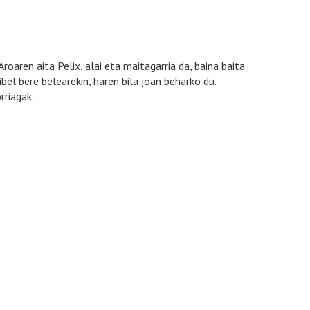
roaren aita Pelix, alai eta maitagarria da, baina baita
el bere belearekin, haren bila joan beharko du.
rriagak.