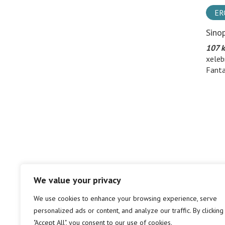
ER
Sino
107 k
xeleb
Fanta
We value your privacy
We use cookies to enhance your browsing experience, serve
personalized ads or content, and analyze our traffic. By clicking
"Accept All", you consent to our use of cookies.