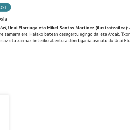
OSI
psia
iwi,
Unai Elorriaga eta Mikel Santos Martinez (ilustratzailea):
A
re samarra ere. Halako batean desagertu egingo da, eta Aroak, Txorib
siaz eta xarmaz beteriko abentura dibertigarria asmatu du Unai Elo