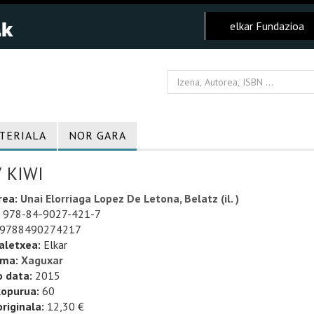
elkar Fundazioa
TERIALA
NOR GARA
 KIWI
rea:
Unai Elorriaga Lopez De Letona, Belatz (il. )
978-84-9027-421-7
9788490274217
aletxea:
Elkar
uma:
Xaguxar
o data:
2015
kopurua:
60
riginala:
12,30 €