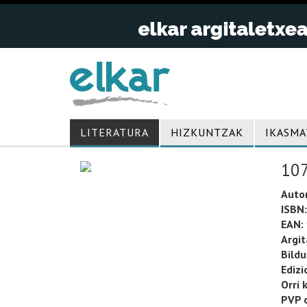
LITERATURA
HIZKUNTZAK
IKASMA
107
Auto
ISBN:
EAN:
Argit
Bild
Edizi
Orri 
PVP o