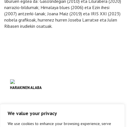
liburuen egilea da: Gasolindegian (2010) eta Lilurabera (2020)
narrazio-bildumak; Himalaya blues (2006) eta Ezin ihesi
(2007) antzerki-lanak; Joana Maiz (2019) eta IRIS XXI (2023)
nobela grafikoak, hurrenez hurren Joseba Larratxe eta Julen
Ribasen irudiekin osatuak.
HARAKINEN ALABA
Literatura
We value your privacy
info +
We use cookies to enhance your browsing experience, serve