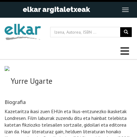
Yurre Ugarte
Biografia
Kazetaritza ikasi zuen EHUn eta Ikus-entzunezko ikasketak
Londresen. Film laburrak zuzendu ditu eta hainbat telebista
katetan fikziozko telesailen sortzaile, gidoilari eta editorea
izan da. Haur literaturaz gain, helduen literaturan honako