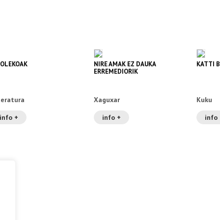
OLEKOAK
NIRE AMAK EZ DAUKA
KATTI 
ERREMEDIORIK
teratura
Xaguxar
Kuku
info +
info +
info