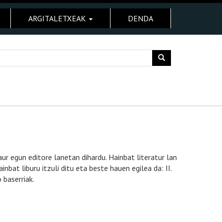
ARGITALETXEAK
DENDA
ur egun editore lanetan dihardu. Hainbat literatur lan
nbat liburu itzuli ditu eta beste hauen egilea da: II.
baserriak.