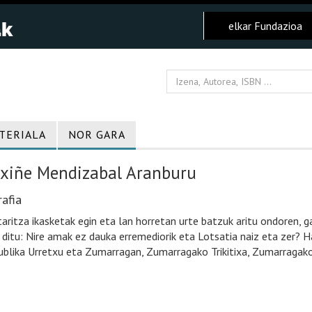
elkar Fundazioa
TERIALA
NOR GARA
xiñe Mendizabal Aranburu
afia
aritza ikasketak egin eta lan horretan urte batzuk aritu ondoren, ga
i ditu: Nire amak ez dauka erremediorik eta Lotsatia naiz eta zer? Hai
ublika Urretxu eta Zumarragan, Zumarragako Trikitixa, Zumarragako 