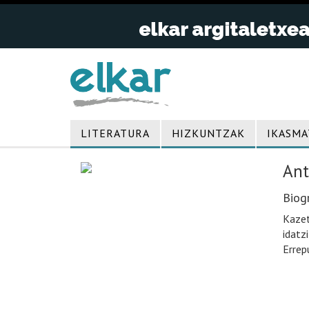
LITERATURA
HIZKUNTZAK
IKASMA
Ant
Biogr
Kazet
idatz
Errep