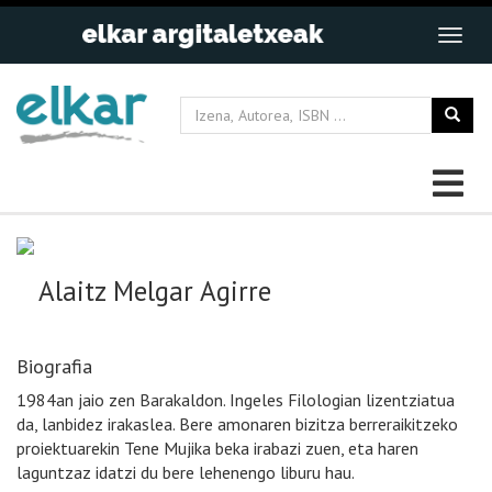
Alaitz Melgar Agirre
Biografia
1984an jaio zen Barakaldon. Ingeles Filologian lizentziatua
da, lanbidez irakaslea. Bere amonaren bizitza berreraikitzeko
proiektuarekin Tene Mujika beka irabazi zuen, eta haren
laguntzaz idatzi du bere lehenengo liburu hau.