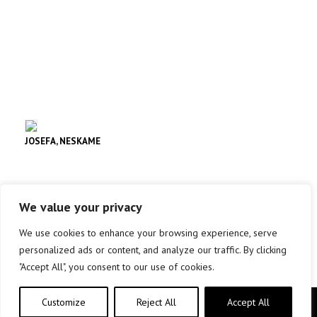
JOSEFA, NESKAME
Lekuko
We value your privacy
info +
We use cookies to enhance your browsing experience, serve
personalized ads or content, and analyze our traffic. By clicking
"Accept All", you consent to our use of cookies.
Customize
Reject All
Accept All
Copyright © elkar Argitaletxeak 2019