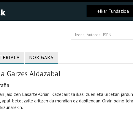
elkar Fundazioa
TERIALA
NOR GARA
ia Garzes Aldazabal
afia
n jaio zen Lasarte-Orian. Kazetaritza ikasi zuen eta urtetan jardun 
z, apal-betetzaile aritzen da mendian ez dabilenean. Orain baino lehen
kizunarekin.