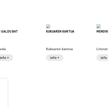
I GALDU BAT
KUKUAREN KANTUA
MENDIK
aola
Kukuaren kantua
Literat
info +
info +
info