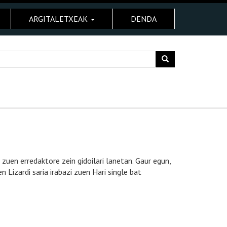
ARGITALETXEAK
DENDA
zuen erredaktore zein gidoilari lanetan. Gaur egun,
 Lizardi saria irabazi zuen Hari single bat