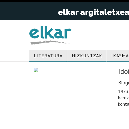
LITERATURA
HIZKUNTZAK
IKASMA
Ido
Biogr
1973a
berri
konta