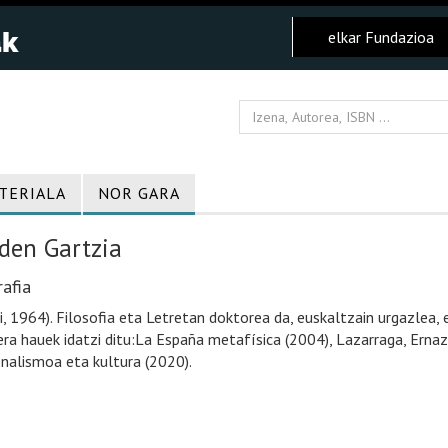
elkar Fundazioa
TERIALA
NOR GARA
den Gartzia
afia
i, 1964). Filosofia eta Letretan doktorea da, euskaltzain urgazlea,
era hauek idatzi ditu:La España metafí­sica (2004), Lazarraga, Ern
nalismoa eta kultura (2020).