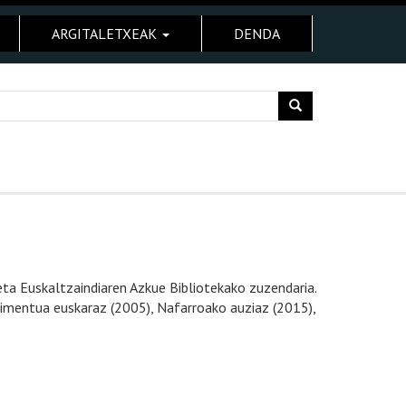
ARGITALETXEAK
DENDA
 eta Euskaltzaindiaren Azkue Bibliotekako zuzendaria.
azimentua euskaraz (2005), Nafarroako auziaz (2015),