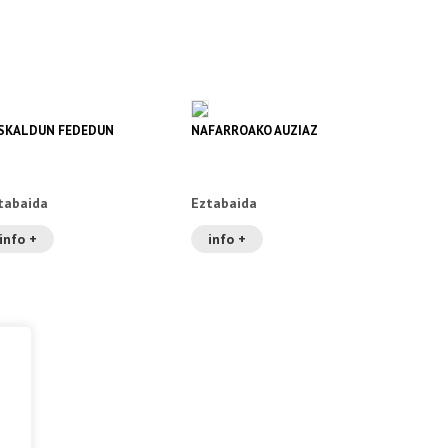
SKALDUN FEDEDUN
NAFARROAKO AUZIAZ
tabaida
Eztabaida
info +
info +