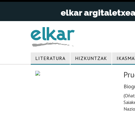
LITERATURA
HIZKUNTZAK
IKASMA
Pru
Biogr
(Oñat
Saiak
Nazio