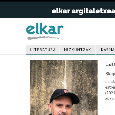
LITERATURA
HIZKUNTZAK
IKASMA
Lan
Biogr
Lande
estre
(2021
zuzen