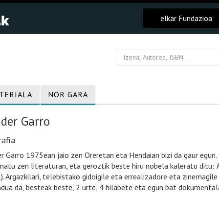
elkar Fundazioa
TERIALA
NOR GARA
der Garro
afia
r Garro 1975ean jaio zen Oreretan eta Hendaian bizi da gaur egun. Or
inatu zen literaturan, eta geroztik beste hiru nobela kaleratu ditu:
). Argazkilari, telebistako gidoigile eta errealizadore eta zinemagile
dua da, besteak beste, 2 urte, 4 hilabete eta egun bat dokumental