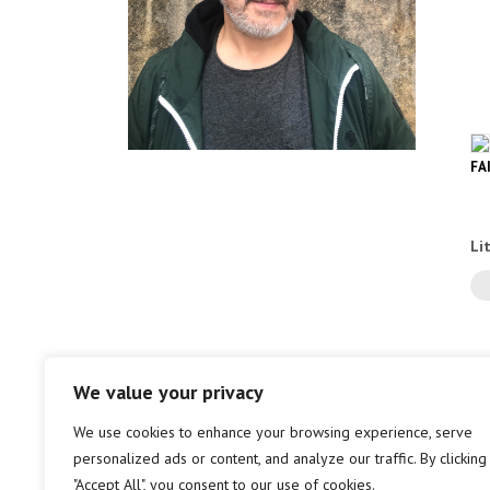
FA
Li
We value your privacy
We use cookies to enhance your browsing experience, serve
personalized ads or content, and analyze our traffic. By clicking
"Accept All", you consent to our use of cookies.