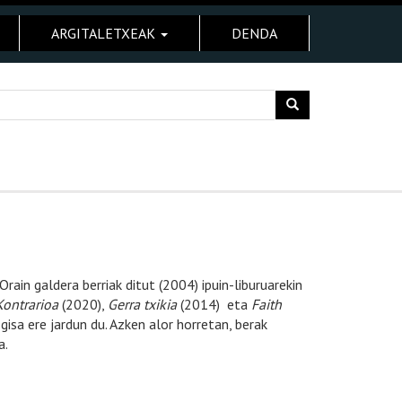
ARGITALETXEAK
DENDA
ain galdera berriak ditut (2004) ipuin-liburuarekin
Kontrarioa
(2020),
Gerra txikia
(2014) eta
Faith
 gisa ere jardun du. Azken alor horretan, berak
a.