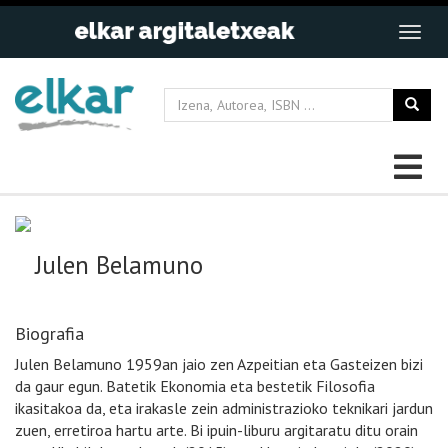
Julen Belamuno
Biografia
Julen Belamuno 1959an jaio zen Azpeitian eta Gasteizen bizi
da gaur egun. Batetik Ekonomia eta bestetik Filosofia
ikasitakoa da, eta irakasle zein administrazioko teknikari jardun
zuen, erretiroa hartu arte. Bi ipuin-liburu argitaratu ditu orain