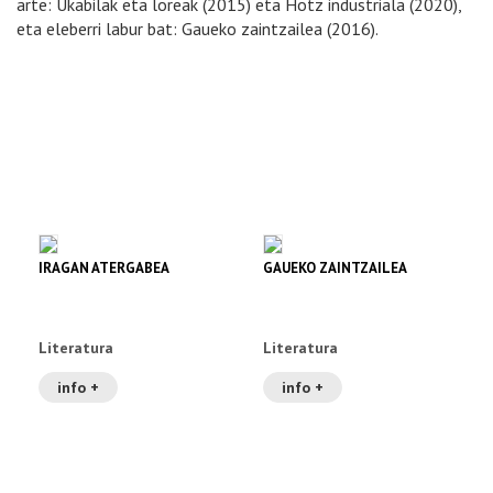
arte: Ukabilak eta loreak (2015) eta Hotz industriala (2020),
eta eleberri labur bat: Gaueko zaintzailea (2016).
IRAGAN ATERGABEA
GAUEKO ZAINTZAILEA
Literatura
Literatura
info +
info +