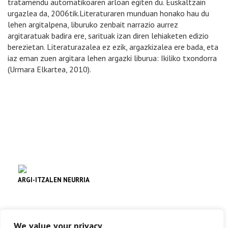
tratamendu automatikoaren arloan egiten du. Euskaltzain
urgazlea da, 2006tik.Literaturaren munduan honako hau du
lehen argitalpena, liburuko zenbait narrazio aurrez
argitaratuak badira ere, sarituak izan diren lehiaketen edizio
berezietan. Literaturazalea ez ezik, argazkizalea ere bada, eta
iaz eman zuen argitara lehen argazki liburua: Ikiliko txondorra
(Urmara Elkartea, 2010).
ARGI-ITZALEN NEURRIA
Literatura
We value your privacy