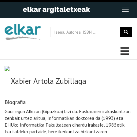
Xabier Artola Zubillaga
Biografia
Gaur egun Alkizan (Gipuzkoa) bizi da. Euskararen irakaskuntzan
zenbait urtez aritua, Informatikan doktorea da (1993) eta
EHUko Informatika Fakultatean dihardu irakasle, 1985etik.
Ixa taldeko partaide, bere ikerkuntza hizkuntzaren