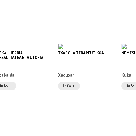
SKAL HERRIA –
TXABOLA TERAPEUTIKOA
NEMESI
REALITATEA ETA UTOPIA
tabaida
Xaguxar
Kuku
info +
info +
info