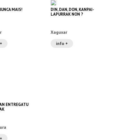
NUNCA MAIS!
DIN, DAN, DON, KANPAI-
LAPURRAK NON ?
r
Xaguxar
 +
info +
AN ENTREGATU
AK
ura
 +