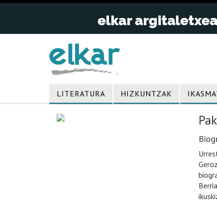
LITERATURA
HIZKUNTZAK
IKASMA
Pak
Biogr
Urres
Geroz
biogr
Berri
ikusk