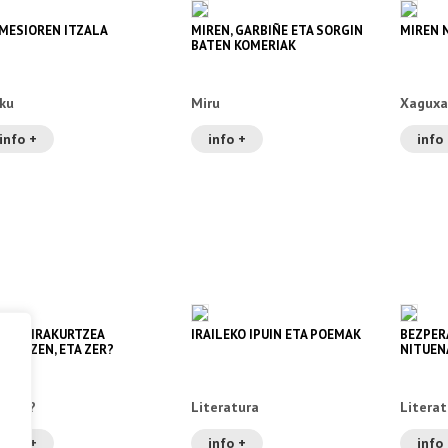
MESIOREN ITZALA
MIREN, GARBIÑE ETA SORGIN
MIREN 
BATEN KOMERIAK
ku
Miru
Xaguxa
info +
info +
info
 ZAIT IRAKURTZEA
IRAILEKO IPUIN ETA POEMAK
BEZPER
STATZEN, ETA ZER?
NITUEN
a zer?
Literatura
Literat
info +
info +
info