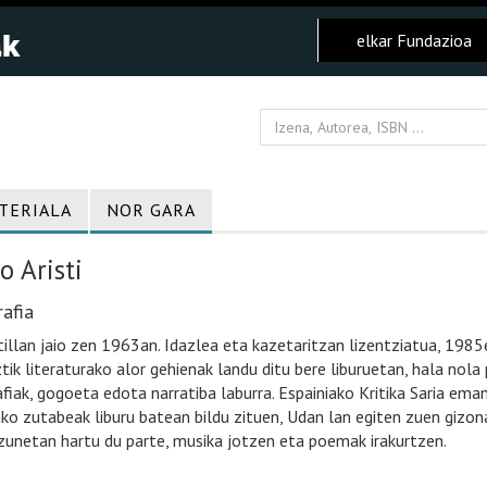
elkar Fundazioa
TERIALA
NOR GARA
o Aristi
afia
tillan jaio zen 1963an. Idazlea eta kazetaritzan lizentziatua, 1985
tik literaturako alor gehienak landu ditu bere liburuetan, hala nola p
afiak, gogoeta edota narratiba laburra. Espainiako Kritika Saria e
ako zutabeak liburu batean bildu zituen, Udan lan egiten zuen gizon
izunetan hartu du parte, musika jotzen eta poemak irakurtzen.