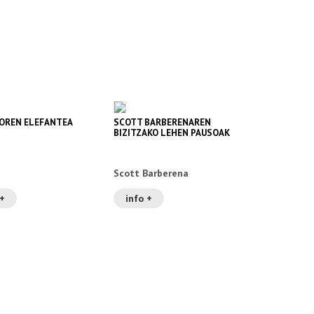
OREN ELEFANTEA
SCOTT BARBERENAREN
BIZITZAKO LEHEN PAUSOAK
Scott Barberena
 +
info +