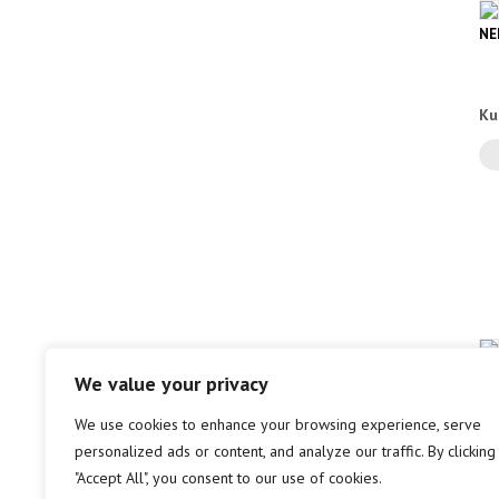
NE
Ku
EZ
We value your privacy
GU
We use cookies to enhance your browsing experience, serve
personalized ads or content, and analyze our traffic. By clicking
Et
"Accept All", you consent to our use of cookies.