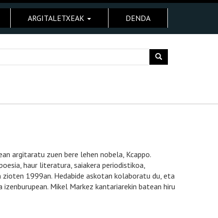
ARGITALETXEAK
DENDA
ean argitaratu zuen bere lehen nobela, Kcappo.
oesia, haur literatura, saiakera periodistikoa,
man zioten 1999an. Hedabide askotan kolaboratu du, eta
a izenburupean. Mikel Markez kantariarekin batean hiru